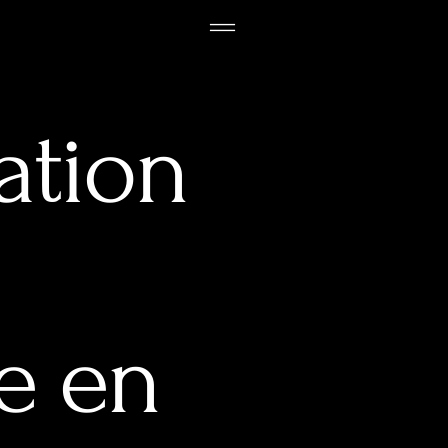
ation
e en